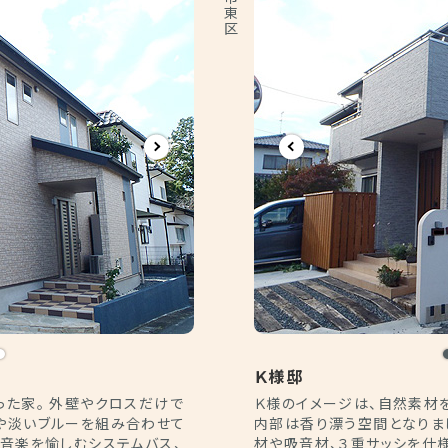
Ｋ様邸
った家。 外壁やクロスだけで
Ｋ様のイメージは、自然素材
や淡いブルーを組み合わせて
内部は香り漂う空間となりま
や音楽を愉しむシステムバス、
材や吸音材、３重サッシを仕