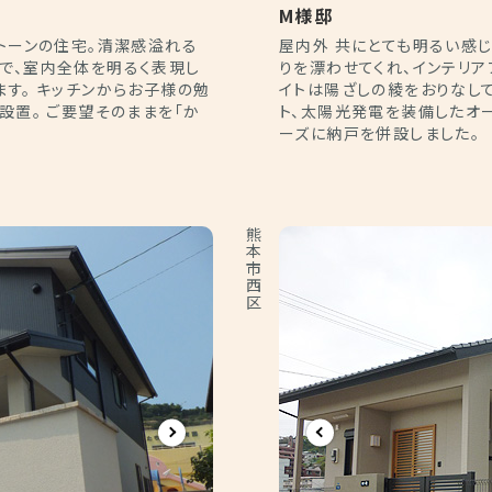
M様邸
トーンの住宅。清潔感溢れる
屋内外 共にとても明るい感
で、室内全体を明るく表現し
りを漂わせてくれ、インテリア
す。 キッチンからお子様の勉
イトは陽ざしの綾をおりなして
設置。 ご要望そのままを「か
ト、太陽光発電を装備したオ
ーズに納戸を併設しました。
熊本市西区