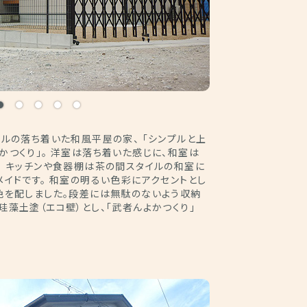
ルの落ち着いた和風平屋の家、 「シンプルと上
つくり」。 洋室は落ち着いた感じに、和室は
。 キッチンや食器棚は茶の間スタイルの和室に
イドです。 和室の明るい色彩にアクセントとし
色を配しました。段差には無駄のないよう収納
珪藻土塗（エコ壁）とし、「武者んよかつくり」