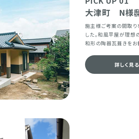
PICK UP 01
大津町 N様
施主様ご考案の間取り
した。和風平屋が理想
和形の陶器瓦葺きをお
詳しく見